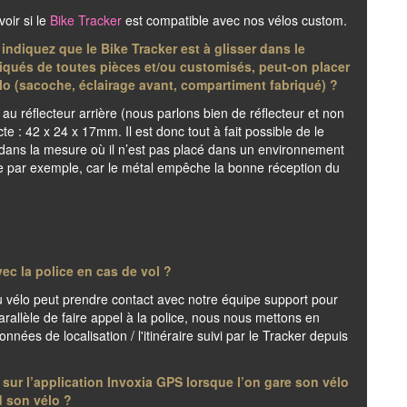
voir si le
Bike Tracker
est compatible avec nos vélos custom.
ndiquez que le Bike Tracker est à glisser dans le
iqués de toutes pièces et/ou customisés, peut-on placer
élo (sacoche, éclairage avant, compartiment fabriqué) ?
 au réflecteur arrière (nous parlons bien de réflecteur et non
cte : 42 x 24 x 17mm. Il est donc tout à fait possible de le
) dans la mesure où il n’est pas placé dans un environnement
e par exemple, car le métal empêche la bonne réception du
ec la police en cas de vol ?
du vélo peut prendre contact avec notre équipe support pour
parallèle de faire appel à la police, nous nous mettons en
nnées de localisation / l'itinéraire suivi par le Tracker depuis
on sur l’application Invoxia GPS lorsque l’on gare son vélo
d son vélo ?