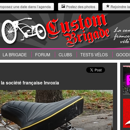
roposez une date dans l’agenda
Postez des photos
Rejoindre la
LA BRIGADE
FORUM
CLUBS
TESTS VÉLOS
GOODI
 la société française Invoxia