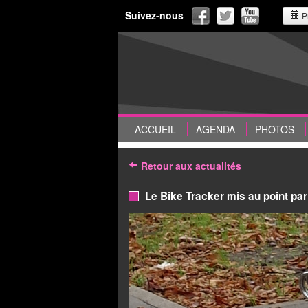
Suivez-nous
P
ACCUEIL
AGENDA
PHOTOS
Retour aux actualités
Le Bike Tracker mis au point par