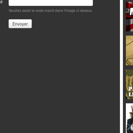
té
Veuillez saisir le code inscrit dans l'image ci-dessus