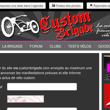
roposez une date dans l’agenda
Postez des photos
Rejoindre la
LA BRIGADE
FORUM
CLUBS
TESTS VÉLOS
GOODI
ter du site ww.custombrigade.com envoyée au maximum une
s annoncer les manifestations prévues et elle informe
es actus de vélo custom.
il