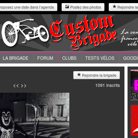
roposez une date dans l’agenda
Postez des photos
Rejoindre la
LA BRIGADE
FORUM
CLUBS
TESTS VÉLOS
GOODI
Rejoindre la brigade
<<
>>
1091 inscrits