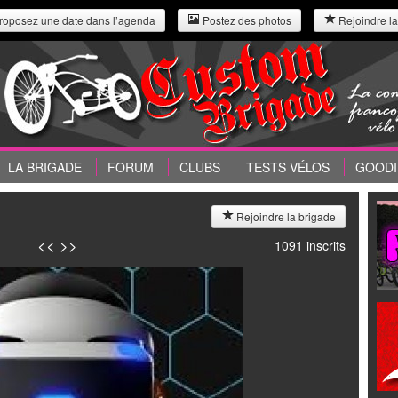
roposez une date dans l’agenda
Postez des photos
Rejoindre la
LA BRIGADE
FORUM
CLUBS
TESTS VÉLOS
GOODI
Rejoindre la brigade
<<
>>
1091 inscrits