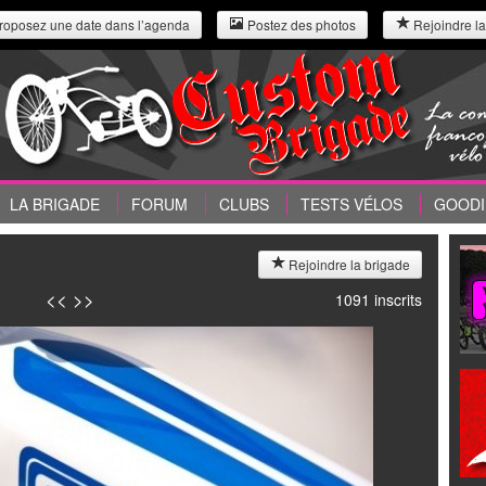
roposez une date dans l’agenda
Postez des photos
Rejoindre la
LA BRIGADE
FORUM
CLUBS
TESTS VÉLOS
GOODI
Rejoindre la brigade
<<
>>
1091 inscrits