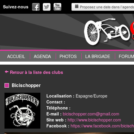
Suivez-nous
Proposez une date dans l’agend
ACCUEIL
AGENDA
PHOTOS
LA BRIGADE
FORU
Retour à la liste des clubs
Bicischopper
Localisation :
Espagne/Europe
Contact :
Téléphone :
E-mail :
bicischopper.com@gmail.com
Site web :
http://www.bicischopper.com
Facebook :
https://www.facebook.com/bicisc